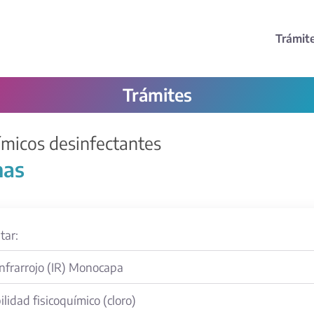
Trámit
Trámites
micos desinfectantes
nas
tar:
Infrarrojo (IR) Monocapa
lidad fisicoquímico (cloro)