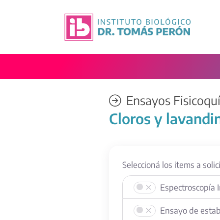
Saltar al contenido principal
Ensayos Fisicoquí
Cloros y lavandi
Seleccioná los items a solici
Espectroscopía 
Ensayo de estabi