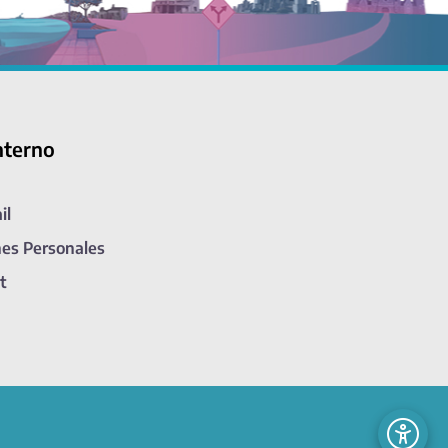
nterno
il
nes Personales
t